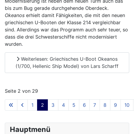
Modernisierung ist neben dem neuen Turm auch das
bis zum Bug gerade durchgehende Oberdeck.
Okeanos
erhielt damit Fähigkeiten, die mit den neuen
griechischen U-Booten der Klasse 214 vergleichbar
sind. Allerdings war das Programm auch sehr teuer, so
dass die drei Schwesterschiffe nicht modernisiert
wurden.
Weiterlesen: Griechisches U-Boot Okeanos
(1/700, Hellenic Ship Model) von Lars Scharff
Seite 2 von 29
1
2
3
4
5
6
7
8
9
10
Hauptmenü