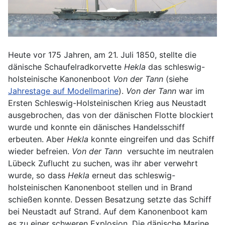
Heute vor 175 Jahren, am 21. Juli 1850, stellte die
dänische Schaufelradkorvette
Hekla
das schleswig-
holsteinische Kanonenboot
Von der Tann
(siehe
Jahrestage auf Modellmarine
).
Von der Tann
war im
Ersten Schleswig-Holsteinischen Krieg aus Neustadt
ausgebrochen, das von der dänischen Flotte blockiert
wurde und konnte ein dänisches Handelsschiff
erbeuten. Aber
Hekla
konnte eingreifen und das Schiff
wieder befreien.
Von der Tann
versuchte im neutralen
Lübeck Zuflucht zu suchen, was ihr aber verwehrt
wurde, so dass
Hekla
erneut das schleswig-
holsteinischen Kanonenboot stellen und in Brand
schießen konnte. Dessen Besatzung setzte das Schiff
bei Neustadt auf Strand. Auf dem Kanonenboot kam
es zu einer schweren Explosion. Die dänische Marine