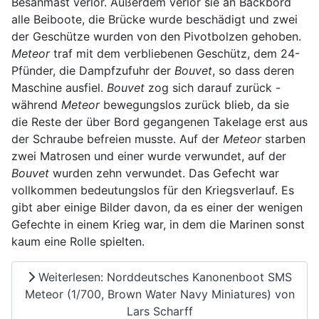
Besanmast verlor. Außerdem verlor sie an Backbord
alle Beiboote, die Brücke wurde beschädigt und zwei
der Geschütze wurden von den Pivotbolzen gehoben.
Meteor
traf mit dem verbliebenen Geschütz, dem 24-
Pfünder, die Dampfzufuhr der
Bouvet
, so dass deren
Maschine ausfiel.
Bouvet
zog sich darauf zurück -
während
Meteor
bewegungslos zurück blieb, da sie
die Reste der über Bord gegangenen Takelage erst aus
der Schraube befreien musste. Auf der
Meteor
starben
zwei Matrosen und einer wurde verwundet, auf der
Bouvet
wurden zehn verwundet. Das Gefecht war
vollkommen bedeutungslos für den Kriegsverlauf. Es
gibt aber einige Bilder davon, da es einer der wenigen
Gefechte in einem Krieg war, in dem die Marinen sonst
kaum eine Rolle spielten.
Weiterlesen: Norddeutsches Kanonenboot SMS
Meteor (1/700, Brown Water Navy Miniatures) von
Lars Scharff